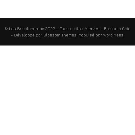
© Les Bricolheureux 2022 – Tous droits réservés -
Blossom Chic
- Développé par
Blossom Themes
.Propulsé par
WordPress
.